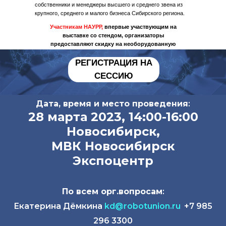
собственники и менеджеры высшего и среднего звена из
крупного, среднего и малого бизнеса Сибирского региона.
Политика конфиденциальности
Участникам НАУРР,
впервые участвующим на
© 2015-2025 НАУРР. Все права защищены.
выставке со стендом, организаторы
При использовании материалов ссылка на ROBOTUNION.RU — обязательна
предоставляют скидку на необорудованную
площадь
15%
© 2015-2025 НАУРР. Все права защищены. При использовании материалов
РЕГИСТРАЦИЯ НА
ссылка на ROBOTUNION.RU — обязательна
СЕССИЮ
Дата, время и место проведения
:
28 марта 2023, 14:00-16:00
Новосибирск,
МВК Новосибирск
Экспоцентр
По всем орг.вопросам
:
Екатерина Дёмкина
kd@robotunion.ru
+7 985
296 3300