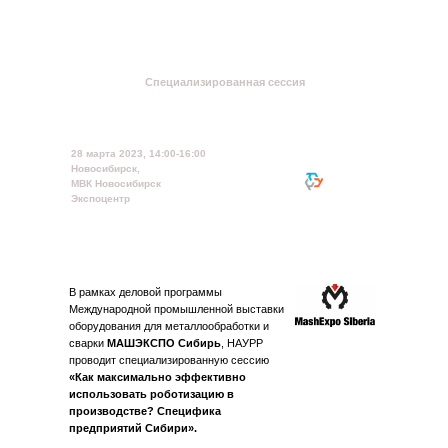
Специализированная сессия
Как максимально эффективно использовать
роботизацию в производстве? Специфика
предприятий Сибири
28 марта 2023, 14:00-16:00
Новосибирск,
МВК Новосибирск
Экспоцентр
В рамках деловой программы
Международной промышленной выставки
оборудования для металлообработки и
сварки
МАШЭКСПО Сибирь
, НАУРР
проводит специализированную сессию
«Как максимально эффективно
использовать роботизацию в
производстве? Специфика
предприятий Сибири».