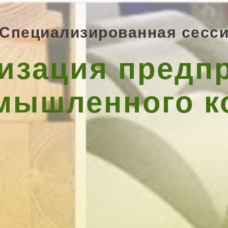
Специализированная сесс
изация предп
мышленного к