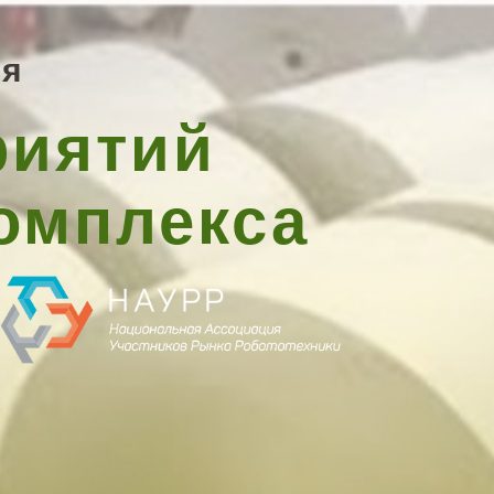
ия
риятий
омплекса