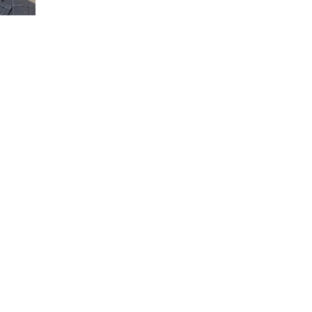
цев
р,
ем