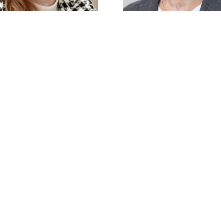
Евгений Галь
иса Сотникова
ссылка на ROBOTUNION.RU — обязательна
Коммерческий директо
Заместитель директора,
«Меридиан»
«Степень Свободы»
се права защищены.
териалов ссылка на ROBOTUNION.RU — обязательна
Мы работаем над мероприяти
Подробности будут позже