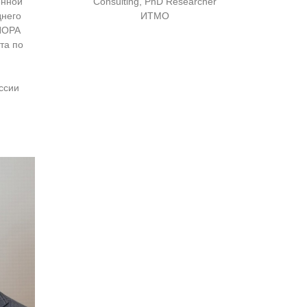
енной
Consulting, PhD Researcher
днего
ИТМО
ПОРА
та по
ссии